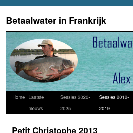
Betaalwater in Frankrijk
Home
Laatste
Sessies 2020-
Sessies 2012-
Skip
nieuws
2025
2019
to
content
Petit Christophe 2013